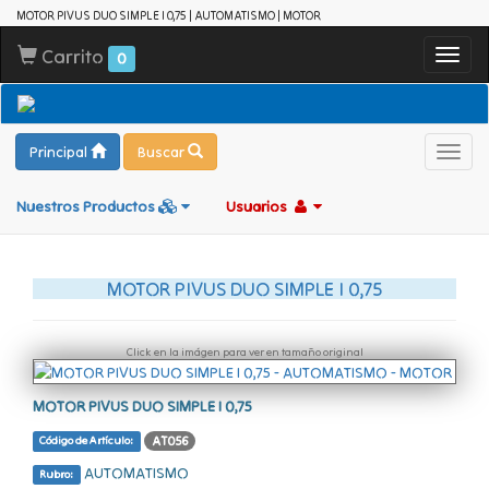
MOTOR PIVUS DUO SIMPLE I 0,75 | AUTOMATISMO | MOTOR
Carrito
Toggl
0
navig
Principal
Buscar
Toggl
navig
Nuestros Productos
Usuarios
MOTOR PIVUS DUO SIMPLE I 0,75
Click en la imágen para ver en tamaño original
MOTOR PIVUS DUO SIMPLE I 0,75
AT056
Código de Artículo:
AUTOMATISMO
Rubro: