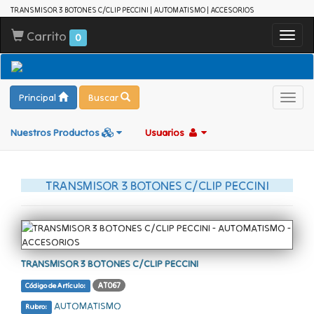
TRANSMISOR 3 BOTONES C/CLIP PECCINI | AUTOMATISMO | ACCESORIOS
Carrito
Toggl
0
navig
Principal
Buscar
Toggl
navig
Nuestros Productos
Usuarios
TRANSMISOR 3 BOTONES C/CLIP PECCINI
TRANSMISOR 3 BOTONES C/CLIP PECCINI
AT067
Código de Artículo:
AUTOMATISMO
Rubro: