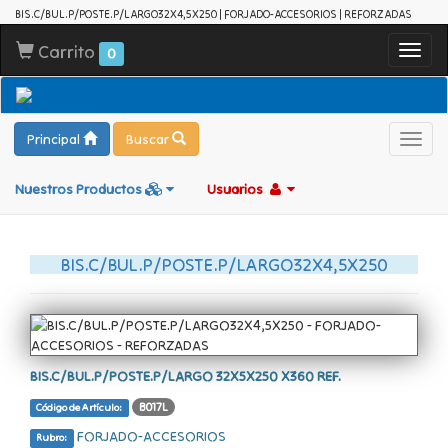
BIS.C/BUL.P/POSTE.P/LARGO32X4,5X250 | FORJADO-ACCESORIOS | REFORZADAS
Carrito
Toggl
0
navig
Principal
Buscar
Toggl
navig
Nuestros Productos
Usuarios
BIS.C/BUL.P/POSTE.P/LARGO32X4,5X250
BIS.C/BUL.P/POSTE.P/LARGO 32X5X250 X360 REF.
B017L
Código de Artículo:
FORJADO-ACCESORIOS
Rubro: