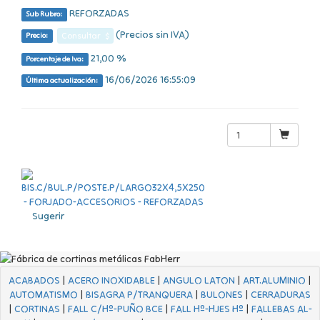
REFORZADAS
Sub Rubro:
(Precios sin IVA)
Consultar $
Precio:
21,00 %
Porcentaje de Iva:
16/06/2026 16:55:09
Última actualización:
Sugerir
ACABADOS
|
ACERO INOXIDABLE
|
ANGULO LATON
|
ART.ALUMINIO
|
AUTOMATISMO
|
BISAGRA P/TRANQUERA
|
BULONES
|
CERRADURAS
|
CORTINAS
|
FALL C/Hº-PUÑO BCE
|
FALL Hº-HJES Hº
|
FALLEBAS AL-