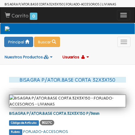
BISAGRA P/ATOR.BASE CORTA 32X3X150 | FORJADO-ACCESORIOS | LIVIANAS
Carrito
Toggl
0
navig
Principal
Buscar
Toggl
navig
Nuestros Productos
Usuarios
BISAGRA P/ATOR.BASE CORTA 32X3X150
BISAGRA P/ATOR.BASE CORTA 32X3X150 P/9mm
B027C
Código de Artículo:
FORJADO-ACCESORIOS
Rubro: