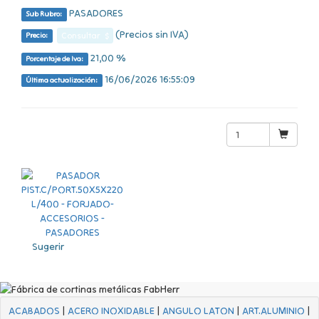
PASADORES
Sub Rubro:
(Precios sin IVA)
Consultar $
Precio:
21,00 %
Porcentaje de Iva:
16/06/2026 16:55:09
Última actualización:
Sugerir
ACABADOS
|
ACERO INOXIDABLE
|
ANGULO LATON
|
ART.ALUMINIO
|