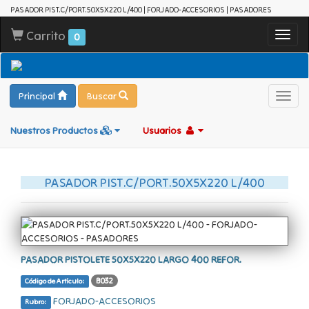
PASADOR PIST.C/PORT.50X5X220 L/400 | FORJADO-ACCESORIOS | PASADORES
Carrito
Toggl
0
navig
Principal
Buscar
Toggl
navig
Nuestros Productos
Usuarios
PASADOR PIST.C/PORT.50X5X220 L/400
PASADOR PISTOLETE 50X5X220 LARGO 400 REFOR.
B032
Código de Artículo:
FORJADO-ACCESORIOS
Rubro: