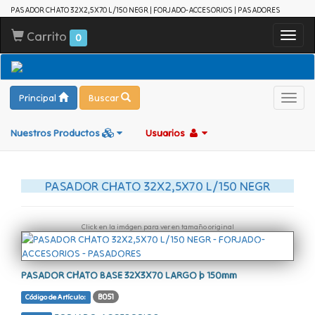
PASADOR CHATO 32X2,5X70 L/150 NEGR | FORJADO-ACCESORIOS | PASADORES
Carrito
Toggl
0
navig
Principal
Buscar
Toggl
navig
Nuestros Productos
Usuarios
PASADOR CHATO 32X2,5X70 L/150 NEGR
Click en la imágen para ver en tamaño original
PASADOR CHATO BASE 32X3X70 LARGO þ 150mm
B051
Código de Artículo: