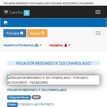
PASADOR REDONDO X 120 CHAROLADO | FORJADO-ACCESORIOS | PASADORES
Carrito
Toggl
0
navig
Principal
Buscar
Toggl
navig
Nuestros Productos
Usuarios
PASADOR REDONDO X 120 CHAROLADO
PASADOR REDONDO X 120 CHAROLADO
B067
Código de Artículo:
FORJADO-ACCESORIOS
Rubro: