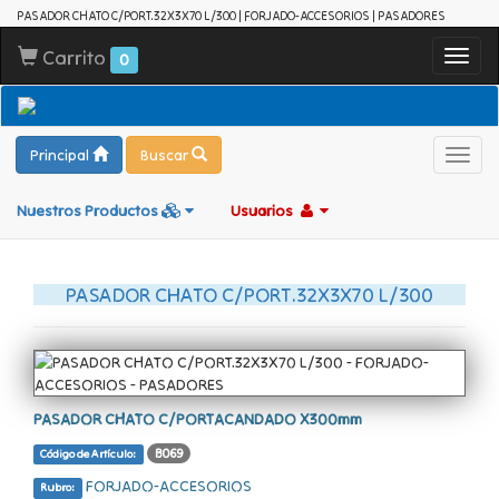
PASADOR CHATO C/PORT.32X3X70 L/300 | FORJADO-ACCESORIOS | PASADORES
Carrito
Toggl
0
navig
Principal
Buscar
Toggl
navig
Nuestros Productos
Usuarios
PASADOR CHATO C/PORT.32X3X70 L/300
PASADOR CHATO C/PORTACANDADO X300mm
B069
Código de Artículo:
FORJADO-ACCESORIOS
Rubro: