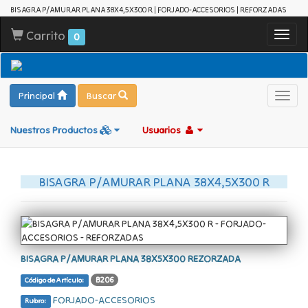
BISAGRA P/AMURAR PLANA 38X4,5X300 R | FORJADO-ACCESORIOS | REFORZADAS
Carrito
Toggl
0
navig
Principal
Buscar
Toggl
navig
Nuestros Productos
Usuarios
BISAGRA P/AMURAR PLANA 38X4,5X300 R
BISAGRA P/AMURAR PLANA 38X5X300 REZORZADA
B206
Código de Artículo:
FORJADO-ACCESORIOS
Rubro: