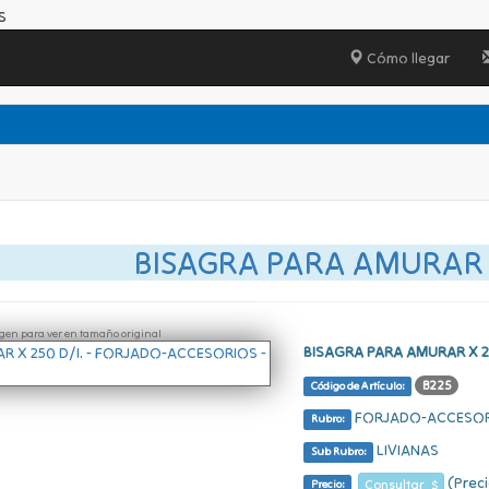
S
Cómo llegar
BISAGRA PARA AMURAR X
ágen para ver en tamaño original
BISAGRA PARA AMURAR X 25
B225
Código de Artículo:
FORJADO-ACCESO
Rubro:
LIVIANAS
Sub Rubro:
(Preci
Consultar $
Precio: