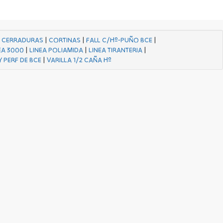
|
CERRADURAS
|
CORTINAS
|
FALL C/Hº-PUÑO BCE
|
EA 3000
|
LINEA POLIAMIDA
|
LINEA TIRANTERIA
|
Y PERF DE BCE
|
VARILLA 1/2 CAÑA Hº