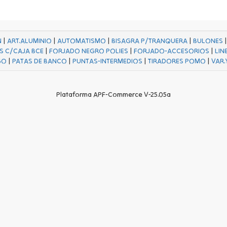
N
|
ART.ALUMINIO
|
AUTOMATISMO
|
BISAGRA P/TRANQUERA
|
BULONES
S C/CAJA BCE
|
FORJADO NEGRO POLIES
|
FORJADO-ACCESORIOS
|
LIN
GO
|
PATAS DE BANCO
|
PUNTAS-INTERMEDIOS
|
TIRADORES POMO
|
VAR.
Plataforma APF-Commerce V-25.05a