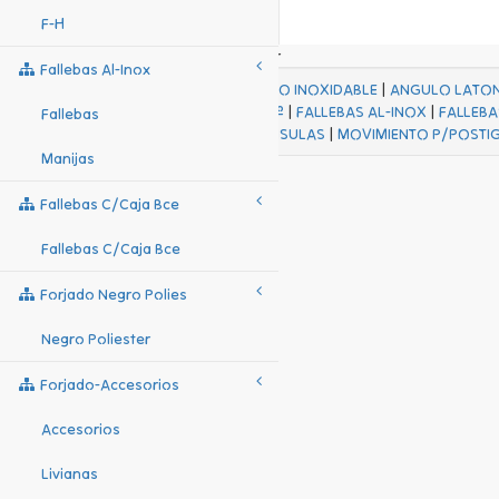
F-H
Fallebas Al-Inox
ACABADOS
|
ACERO INOXIDABLE
|
ANGULO LATO
FALL Hº-HJES Hº
|
FALLEBAS AL-INOX
|
FALLEBA
Fallebas
MENSULAS
|
MOVIMIENTO P/POSTI
Manijas
Fallebas C/caja Bce
Fallebas C/caja Bce
Forjado Negro Polies
Negro Poliester
Forjado-Accesorios
Accesorios
Livianas