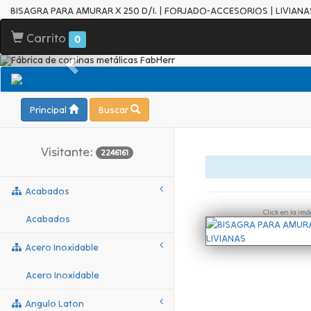
BISAGRA PARA AMURAR X 250 D/I. | FORJADO-ACCESORIOS | LIVIANA
Carrito
0
Principal
Buscar
Visitante:
2246161
Acabados
Click en la im
Acabados
Acero Inoxidable
Acero Inoxidable
Angulo Laton