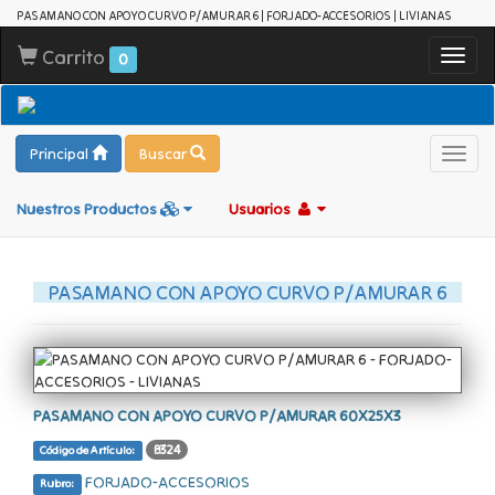
PASAMANO CON APOYO CURVO P/AMURAR 6 | FORJADO-ACCESORIOS | LIVIANAS
Carrito
Toggl
0
navig
Principal
Buscar
Toggl
navig
Nuestros Productos
Usuarios
PASAMANO CON APOYO CURVO P/AMURAR 6
PASAMANO CON APOYO CURVO P/AMURAR 60X25X3
B324
Código de Artículo:
FORJADO-ACCESORIOS
Rubro: