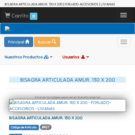
BISAGRA ARTICULADA AMUR. 130 X 200 | FORJADO-ACCESORIOS | LIVIANAS
Carrito
Toggl
0
navig
Principal
Buscar
Toggl
navig
Nuestros Productos
Usuarios
BISAGRA ARTICULADA AMUR. 130 X 200
Click en la imágen para ver en tamaño original
BISAGRA ARTICULADA AMUR. 130 X 200
B427
Código de Artículo: