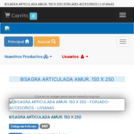
BISAGRA ARTICULADA AMUR. 150 X 250 | FORJADO-ACCESORIOS | LIVIANAS
Carrito
Toggl
0
navig
Principal
Buscar
Toggl
navig
Nuestros Productos
Usuarios
BISAGRA ARTICULADA AMUR. 150 X 250
Click en la imágen para ver en tamaño original
BISAGRA ARTICULADA AMUR. 150 X 250
B431
Código de Artículo: