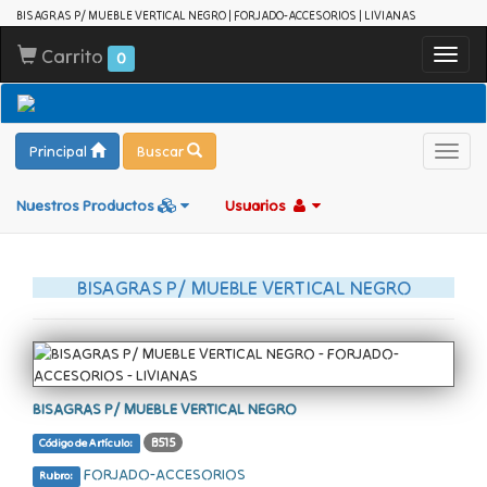
BISAGRAS P/ MUEBLE VERTICAL NEGRO | FORJADO-ACCESORIOS | LIVIANAS
Carrito
Toggl
0
navig
Principal
Buscar
Toggl
navig
Nuestros Productos
Usuarios
BISAGRAS P/ MUEBLE VERTICAL NEGRO
BISAGRAS P/ MUEBLE VERTICAL NEGRO
B515
Código de Artículo:
FORJADO-ACCESORIOS
Rubro: