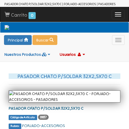
PASADOR CHATO P/SOLDAR 32X2,5X70 C | FORJADO-ACCESORIOS | PASADORES
Carrito
Toggl
0
navig
Principal
Buscar
Toggl
navig
Nuestros Productos
Usuarios
PASADOR CHATO P/SOLDAR 32X2,5X70 C
PASADOR CHATO P/SOLDAR 32X2,5X70 C
B837
Código de Artículo:
FORJADO-ACCESORIOS
Rubro: