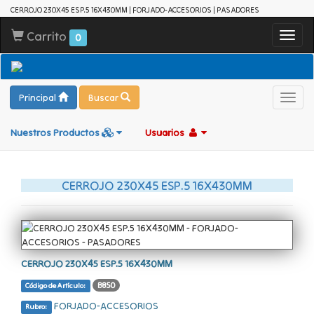
CERROJO 230X45 ESP.5 16X430MM | FORJADO-ACCESORIOS | PASADORES
Carrito
Toggl
0
navig
Principal
Buscar
Toggl
navig
Nuestros Productos
Usuarios
CERROJO 230X45 ESP.5 16X430MM
CERROJO 230X45 ESP.5 16X430MM
B850
Código de Artículo:
FORJADO-ACCESORIOS
Rubro: