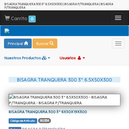
BISAGRA TRANQUERA 300 3" 6.5X50X300 | BISAGRA P/TRANQUERA | BISAGRA
P/TRANQUERA
Carrito
Toggl
0
navig
Principal
Buscar
Toggl
navig
Nuestros Productos
Usuarios
BISAGRA TRANQUERA 300 3" 6.5X50X300
BISAGRA TRANQUERA 300 3" 6X50X19X300
BG334
Código de Artículo: