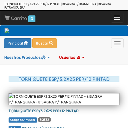
TORNIQUETE ESP/3.2X25 PER/12 PINTAD | BISAGRA P/TRANQUERA | BISAGRA
P/TRANQUERA
Carrito
Toggl
0
navig
Principal
Buscar
Toggl
navig
Nuestros Productos
Usuarios
TORNIQUETE ESP/3.2X25 PER/12 PINTAD
TORNIQUETE ESP/3.2X25 PER/12 PINTAD
BG352
Código de Artículo: