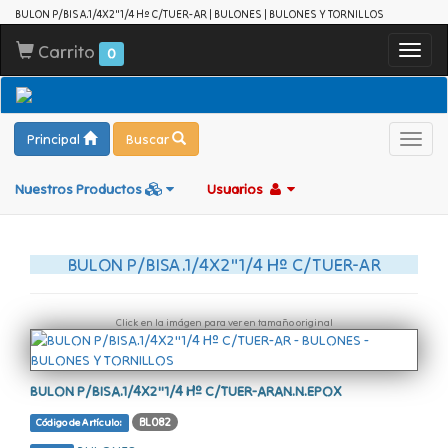
BULON P/BISA.1/4X2"1/4 Hº C/TUER-AR | BULONES | BULONES Y TORNILLOS
Carrito
Toggl
0
navig
Principal
Buscar
Toggl
navig
Nuestros Productos
Usuarios
BULON P/BISA.1/4X2"1/4 Hº C/TUER-AR
Click en la imágen para ver en tamaño original
BULON P/BISA.1/4X2"1/4 Hº C/TUER-ARAN.N.EPOX
BL082
Código de Artículo: