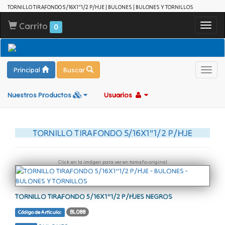
TORNILLO TIRAFONDO 5/16X1"1/2 P/HJE | BULONES | BULONES Y TORNILLOS
Carrito
Toggl
0
navig
Principal
Buscar
Toggl
navig
Nuestros Productos
Usuarios
TORNILLO TIRAFONDO 5/16X1"1/2 P/HJE
Click en la imágen para ver en tamaño original
TORNILLO TIRAFONDO 5/16X1"1/2 P/HJES NEGROS
BL088
Código de Artículo: