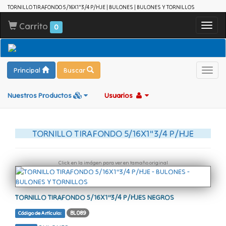
TORNILLO TIRAFONDO 5/16X1"3/4 P/HJE | BULONES | BULONES Y TORNILLOS
Carrito
Toggl
0
navig
Principal
Buscar
Toggl
navig
Nuestros Productos
Usuarios
TORNILLO TIRAFONDO 5/16X1"3/4 P/HJE
Click en la imágen para ver en tamaño original
TORNILLO TIRAFONDO 5/16X1"3/4 P/HJES NEGROS
BL089
Código de Artículo: