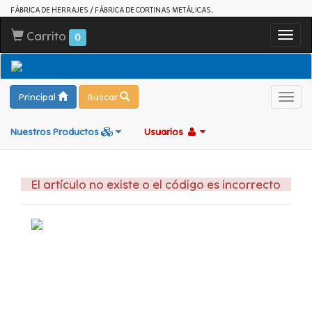
FÁBRICA DE HERRAJES / FÁBRICA DE CORTINAS METÁLICAS.
Carrito
Toggl
0
navig
Principal
Buscar
Toggl
navig
Nuestros Productos
Usuarios
El artículo no existe o el código es incorrecto