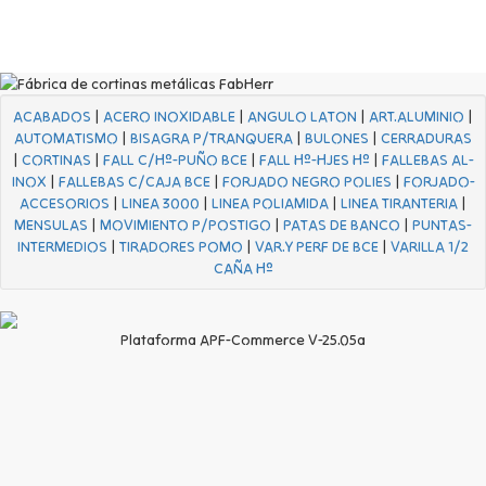
ACABADOS
|
ACERO INOXIDABLE
|
ANGULO LATON
|
ART.ALUMINIO
|
AUTOMATISMO
|
BISAGRA P/TRANQUERA
|
BULONES
|
CERRADURAS
|
CORTINAS
|
FALL C/Hº-PUÑO BCE
|
FALL Hº-HJES Hº
|
FALLEBAS AL-
INOX
|
FALLEBAS C/CAJA BCE
|
FORJADO NEGRO POLIES
|
FORJADO-
ACCESORIOS
|
LINEA 3000
|
LINEA POLIAMIDA
|
LINEA TIRANTERIA
|
MENSULAS
|
MOVIMIENTO P/POSTIGO
|
PATAS DE BANCO
|
PUNTAS-
INTERMEDIOS
|
TIRADORES POMO
|
VAR.Y PERF DE BCE
|
VARILLA 1/2
CAÑA Hº
Plataforma APF-Commerce V-25.05a