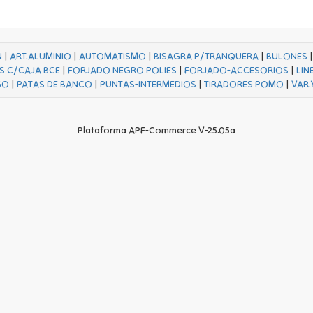
N
|
ART.ALUMINIO
|
AUTOMATISMO
|
BISAGRA P/TRANQUERA
|
BULONES
S C/CAJA BCE
|
FORJADO NEGRO POLIES
|
FORJADO-ACCESORIOS
|
LIN
GO
|
PATAS DE BANCO
|
PUNTAS-INTERMEDIOS
|
TIRADORES POMO
|
VAR.
Plataforma APF-Commerce V-25.05a