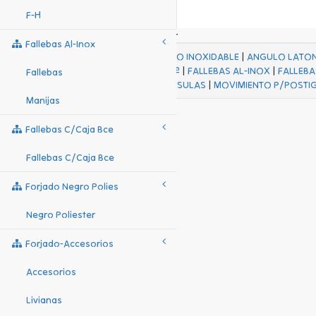
F-H
Fallebas Al-Inox
ACABADOS
|
ACERO INOXIDABLE
|
ANGULO LATO
FALL Hº-HJES Hº
|
FALLEBAS AL-INOX
|
FALLEBA
Fallebas
MENSULAS
|
MOVIMIENTO P/POSTI
Manijas
Fallebas C/caja Bce
Fallebas C/caja Bce
Forjado Negro Polies
Negro Poliester
Forjado-Accesorios
Accesorios
Livianas