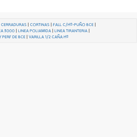
|
CERRADURAS
|
CORTINAS
|
FALL C/Hº-PUÑO BCE
|
EA 3000
|
LINEA POLIAMIDA
|
LINEA TIRANTERIA
|
Y PERF DE BCE
|
VARILLA 1/2 CAÑA Hº