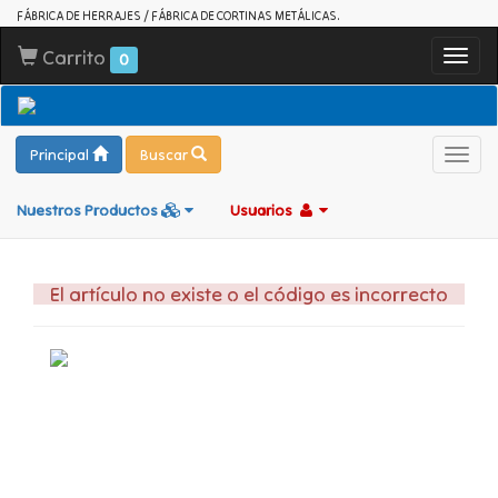
FÁBRICA DE HERRAJES / FÁBRICA DE CORTINAS METÁLICAS.
Carrito
Toggl
0
navig
Principal
Buscar
Toggl
navig
Nuestros Productos
Usuarios
El artículo no existe o el código es incorrecto