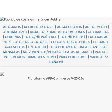
ACABADOS
|
ACERO INOXIDABLE
|
ANGULO LATON
|
ART.ALUMINIO
|
AUTOMATISMO
|
BISAGRA P/TRANQUERA
|
BULONES
|
CERRADURAS
|
CORTINAS
|
FALL C/Hº-PUÑO BCE
|
FALL Hº-HJES Hº
|
FALLEBAS AL-
INOX
|
FALLEBAS C/CAJA BCE
|
FORJADO NEGRO POLIES
|
FORJADO-
ACCESORIOS
|
LINEA 3000
|
LINEA POLIAMIDA
|
LINEA TIRANTERIA
|
MENSULAS
|
MOVIMIENTO P/POSTIGO
|
PATAS DE BANCO
|
PUNTAS-
INTERMEDIOS
|
TIRADORES POMO
|
VAR.Y PERF DE BCE
|
VARILLA 1/2
CAÑA Hº
Plataforma APF-Commerce V-25.05a