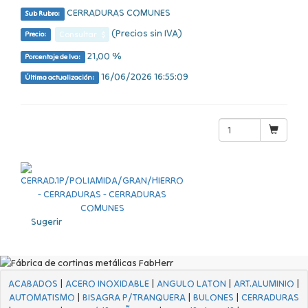
CERRADURAS COMUNES
Sub Rubro:
(Precios sin IVA)
Consultar $
Precio:
21,00 %
Porcentaje de Iva:
16/06/2026 16:55:09
Última actualización:
Sugerir
ACABADOS
|
ACERO INOXIDABLE
|
ANGULO LATON
|
ART.ALUMINIO
|
AUTOMATISMO
|
BISAGRA P/TRANQUERA
|
BULONES
|
CERRADURAS