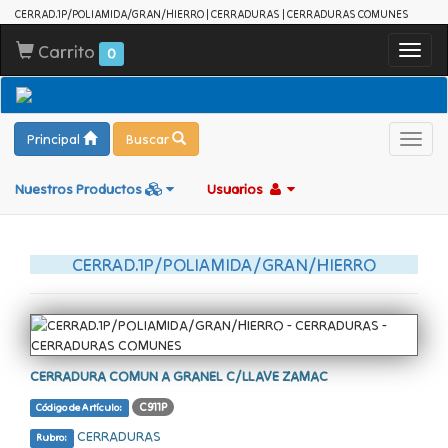
CERRAD.1P/POLIAMIDA/GRAN/HIERRO | CERRADURAS | CERRADURAS COMUNES
Carrito
Toggl
0
navig
Principal
Buscar
Toggl
navig
Nuestros Productos
Usuarios
CERRAD.1P/POLIAMIDA/GRAN/HIERRO
CERRADURA COMUN A GRANEL C/LLAVE ZAMAC
C911P
Código de Artículo:
CERRADURAS
Rubro: