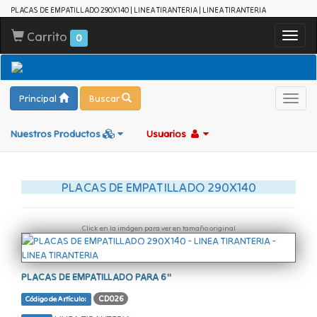
PLACAS DE EMPATILLADO 290X140 | LINEA TIRANTERIA | LINEA TIRANTERIA
Carrito
Toggl
0
navig
Principal
Buscar
Toggl
navig
Nuestros Productos
Usuarios
PLACAS DE EMPATILLADO 290X140
Click en la imágen para ver en tamaño original
PLACAS DE EMPATILLADO PARA 6"
CD026
Código de Artículo: