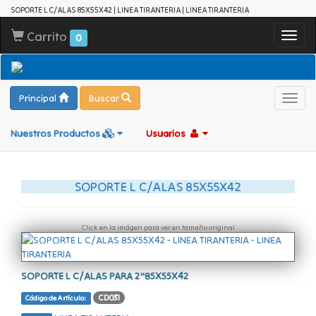
SOPORTE L C/ALAS 85X55X42 | LINEA TIRANTERIA | LINEA TIRANTERIA
Carrito
Toggl
0
navig
Principal
Buscar
Toggl
navig
Nuestros Productos
Usuarios
SOPORTE L C/ALAS 85X55X42
Click en la imágen para ver en tamaño original
SOPORTE L C/ALAS PARA 2"85X55X42
CD031
Código de Artículo: