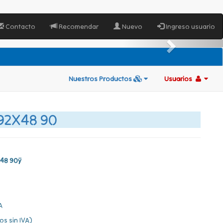
Contacto
Recomendar
Nuevo
Ingreso usuario
Nuestros Productos
Usuarios
92X48 90
48 90ÿ
A
os sin IVA)