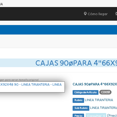
IA
Cómo llegar
CAJAS 90øPARA 4"66X
ágen para ver en tamaño original
CAJAS 90øPARA 4"66X92X
CD053
Código de Artículo:
LINEA TIRANTERIA
Rubro:
LINEA TIRANTERI
Sub Rubro:
(Preci
Consultar $
Precio: