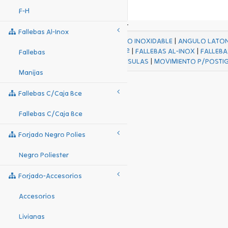
F-H
Fallebas Al-Inox
ACABADOS
|
ACERO INOXIDABLE
|
ANGULO LATO
FALL Hº-HJES Hº
|
FALLEBAS AL-INOX
|
FALLEBA
Fallebas
MENSULAS
|
MOVIMIENTO P/POSTI
Manijas
Fallebas C/caja Bce
Fallebas C/caja Bce
Forjado Negro Polies
Negro Poliester
Forjado-Accesorios
Accesorios
Livianas