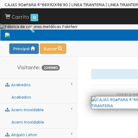
CAJAS 90øPARA 4"66X92X48 90 | LINEA TIRANTERIA | LINEA TIRANTER
Carrito
0
Principal
Buscar
Visitante:
2245460
Acabados
Click en la im
Acabados
Acero Inoxidable
Acero Inoxidable
Angulo Laton