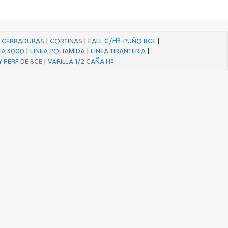
|
CERRADURAS
|
CORTINAS
|
FALL C/Hº-PUÑO BCE
|
EA 3000
|
LINEA POLIAMIDA
|
LINEA TIRANTERIA
|
Y PERF DE BCE
|
VARILLA 1/2 CAÑA Hº