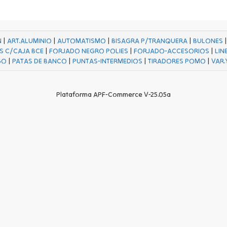
N
|
ART.ALUMINIO
|
AUTOMATISMO
|
BISAGRA P/TRANQUERA
|
BULONES
S C/CAJA BCE
|
FORJADO NEGRO POLIES
|
FORJADO-ACCESORIOS
|
LIN
GO
|
PATAS DE BANCO
|
PUNTAS-INTERMEDIOS
|
TIRADORES POMO
|
VAR.
Plataforma APF-Commerce V-25.05a