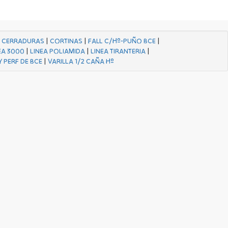
|
CERRADURAS
|
CORTINAS
|
FALL C/Hº-PUÑO BCE
|
EA 3000
|
LINEA POLIAMIDA
|
LINEA TIRANTERIA
|
Y PERF DE BCE
|
VARILLA 1/2 CAÑA Hº