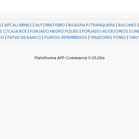
N
|
ART.ALUMINIO
|
AUTOMATISMO
|
BISAGRA P/TRANQUERA
|
BULONES
S C/CAJA BCE
|
FORJADO NEGRO POLIES
|
FORJADO-ACCESORIOS
|
LIN
GO
|
PATAS DE BANCO
|
PUNTAS-INTERMEDIOS
|
TIRADORES POMO
|
VAR.
Plataforma APF-Commerce V-25.05a