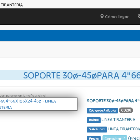
 TIRANTERIA
Cómo llegar
SOPORTE 30ø-45øPARA 4"6
ágen para ver en tamaño original
SOPORTE 30ø-45øPARA 4"
CD218
Código de Artículo:
LINEA TIRANTERIA
Rubro:
LINEA TIRANTERI
Sub Rubro:
(Preci
Consultar $
Precio: