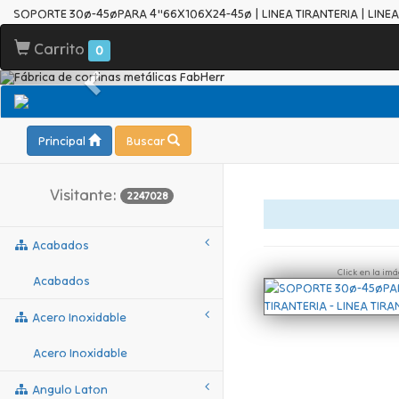
SOPORTE 30ø-45øPARA 4"66X106X24-45ø | LINEA TIRANTERIA | LINEA
Carrito
0
Principal
Buscar
Visitante:
2247028
Acabados
Click en la im
Acabados
Acero Inoxidable
Acero Inoxidable
Angulo Laton