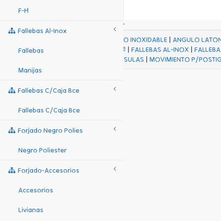
F-H
Fallebas Al-Inox
ACABADOS
|
ACERO INOXIDABLE
|
ANGULO LATO
FALL Hº-HJES Hº
|
FALLEBAS AL-INOX
|
FALLEBA
Fallebas
MENSULAS
|
MOVIMIENTO P/POSTI
Manijas
Fallebas C/caja Bce
Fallebas C/caja Bce
Forjado Negro Polies
Negro Poliester
Forjado-Accesorios
Accesorios
Livianas