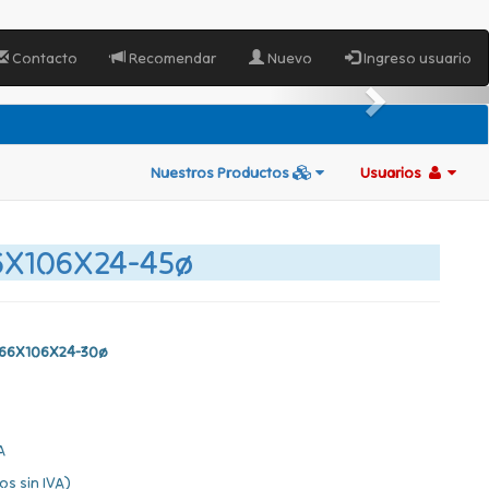
Contacto
Recomendar
Nuevo
Ingreso usuario
Nuestros Productos
Usuarios
6X106X24-45ø
66X106X24-30ø
A
os sin IVA)