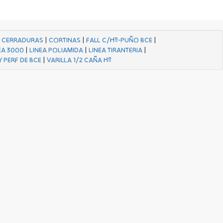
|
CERRADURAS
|
CORTINAS
|
FALL C/Hº-PUÑO BCE
|
EA 3000
|
LINEA POLIAMIDA
|
LINEA TIRANTERIA
|
Y PERF DE BCE
|
VARILLA 1/2 CAÑA Hº