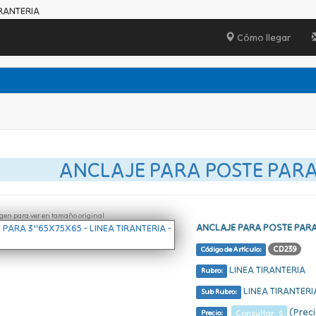
IRANTERIA
Cómo llegar
ANCLAJE PARA POSTE PARA
ágen para ver en tamaño original
ANCLAJE PARA POSTE PAR
CD239
Código de Artículo:
LINEA TIRANTERIA
Rubro:
LINEA TIRANTERI
Sub Rubro:
(Preci
Consultar $
Precio: