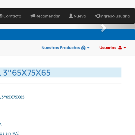
Contacto
Recomendar
Nuevo
Ingreso usuario
Nuestros Productos
Usuarios
 3"65X75X65
A 3"65X75X65
A
os sin IVA)