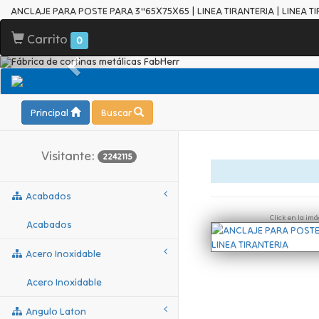
ANCLAJE PARA POSTE PARA 3"65X75X65 | LINEA TIRANTERIA | LINEA T
Carrito
0
Principal
Buscar
Visitante:
2242115
Acabados
Click en la im
Acabados
Acero Inoxidable
Acero Inoxidable
Angulo Laton