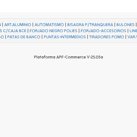
N
|
ART.ALUMINIO
|
AUTOMATISMO
|
BISAGRA P/TRANQUERA
|
BULONES
S C/CAJA BCE
|
FORJADO NEGRO POLIES
|
FORJADO-ACCESORIOS
|
LIN
GO
|
PATAS DE BANCO
|
PUNTAS-INTERMEDIOS
|
TIRADORES POMO
|
VAR.
Plataforma APF-Commerce V-25.05a