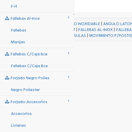
F-H
Fallebas Al-Inox
ACABADOS
|
ACERO INOXIDABLE
|
ANGULO LATO
FALL Hº-HJES Hº
|
FALLEBAS AL-INOX
|
FALLEBA
Fallebas
MENSULAS
|
MOVIMIENTO P/POSTI
Manijas
Fallebas C/caja Bce
Fallebas C/caja Bce
Forjado Negro Polies
Negro Poliester
Forjado-Accesorios
Accesorios
Livianas