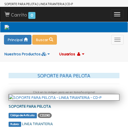
SOPORTE PARA PELOTA | LINEA TIRANTERIA | CD-P
Carrito
Toggl
0
navig
Principal
Buscar
Toggl
navig
Nuestros Productos
Usuarios
SOPORTE PARA PELOTA
Click en la imágen para ver en tamaño original
SOPORTE PARA PELOTA
CD290
Código de Artículo:
LINEA TIRANTERIA
Rubro: