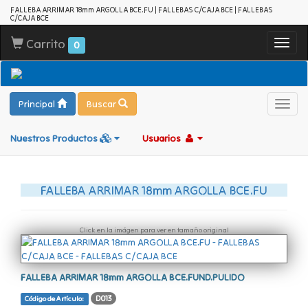
FALLEBA ARRIMAR 18mm ARGOLLA BCE.FU | FALLEBAS C/CAJA BCE | FALLEBAS
C/CAJA BCE
Carrito
Toggl
0
navig
Principal
Buscar
Toggl
navig
Nuestros Productos
Usuarios
FALLEBA ARRIMAR 18mm ARGOLLA BCE.FU
Click en la imágen para ver en tamaño original
FALLEBA ARRIMAR 18mm ARGOLLA BCE.FUND.PULIDO
D013
Código de Artículo: