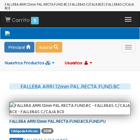
FALLEBA ARRI.12mm PAL.RECTA FUND.BC | FALLEBAS C/CAJA BCE | FALLEBAS C/CAJA
BCE
Carrito
Toggl
0
navig
Principal
Buscar
Toggl
navig
Nuestros Productos
Usuarios
FALLEBA ARRI.12mm PAL.RECTA FUND.BC
FALLEBA ARRI.12mm PAL.RECTA FUND.BCE.FUND.PU
D093
Código de Artículo: