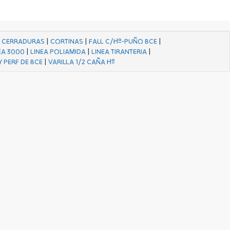
|
CERRADURAS
|
CORTINAS
|
FALL C/Hº-PUÑO BCE
|
EA 3000
|
LINEA POLIAMIDA
|
LINEA TIRANTERIA
|
Y PERF DE BCE
|
VARILLA 1/2 CAÑA Hº