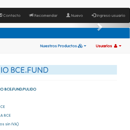
Contacto
Recomendar
Nuevo
Ingreso usuario
Nuestros Productos
Usuarios
IO BCE.FUND
IO BCE.FUND.PULIDO
BCE
A BCE
os sin IVA)