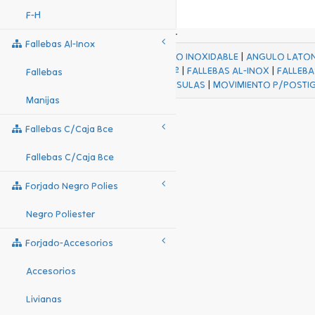
F-H
Fallebas Al-Inox
ACABADOS
|
ACERO INOXIDABLE
|
ANGULO LATO
FALL Hº-HJES Hº
|
FALLEBAS AL-INOX
|
FALLEBA
Fallebas
MENSULAS
|
MOVIMIENTO P/POSTI
Manijas
Fallebas C/caja Bce
Fallebas C/caja Bce
Forjado Negro Polies
Negro Poliester
Forjado-Accesorios
Accesorios
Livianas