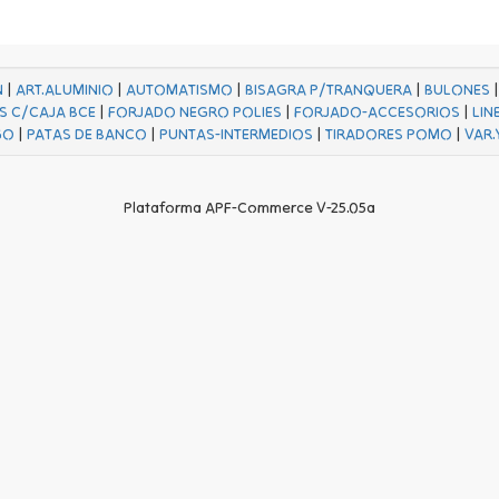
N
|
ART.ALUMINIO
|
AUTOMATISMO
|
BISAGRA P/TRANQUERA
|
BULONES
S C/CAJA BCE
|
FORJADO NEGRO POLIES
|
FORJADO-ACCESORIOS
|
LIN
GO
|
PATAS DE BANCO
|
PUNTAS-INTERMEDIOS
|
TIRADORES POMO
|
VAR.
Plataforma APF-Commerce V-25.05a