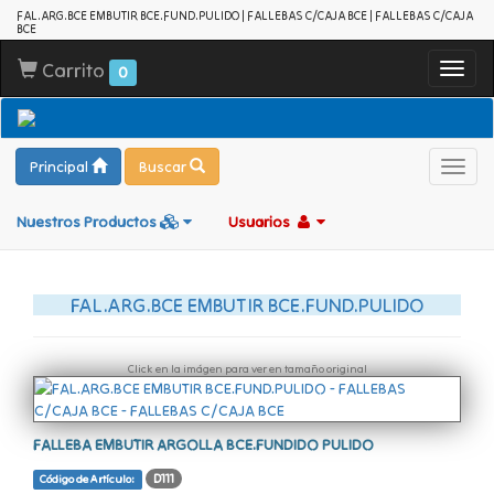
FAL.ARG.BCE EMBUTIR BCE.FUND.PULIDO | FALLEBAS C/CAJA BCE | FALLEBAS C/CAJA
BCE
Carrito
Toggl
0
navig
Principal
Buscar
Toggl
navig
Nuestros Productos
Usuarios
FAL.ARG.BCE EMBUTIR BCE.FUND.PULIDO
Click en la imágen para ver en tamaño original
FALLEBA EMBUTIR ARGOLLA BCE.FUNDIDO PULIDO
D111
Código de Artículo: