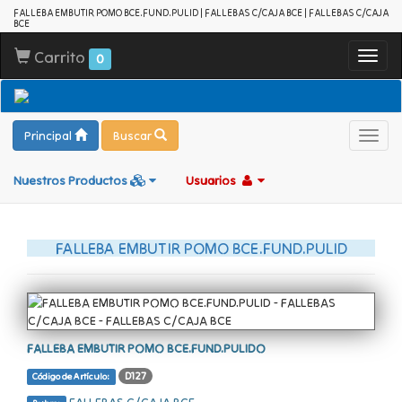
FALLEBA EMBUTIR POMO BCE.FUND.PULID | FALLEBAS C/CAJA BCE | FALLEBAS C/CAJA
BCE
Carrito
Toggl
0
navig
Principal
Buscar
Toggl
navig
Nuestros Productos
Usuarios
FALLEBA EMBUTIR POMO BCE.FUND.PULID
FALLEBA EMBUTIR POMO BCE.FUND.PULIDO
D127
Código de Artículo: