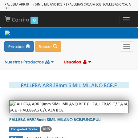
FALLEBA ARR.18mm SIMIL MILANO BCE.F | FALLEBAS C/CAJA BCE | FALLEBAS C/CAJA
BCE
Carrito
Toggl
0
navig
Principal
Buscar
Toggl
navig
Nuestros Productos
Usuarios
FALLEBA ARR.18mm SIMIL MILANO BCE.F
FALLEBA ARR.18mm SIMIL MILANO BCE.FUND.PULI
D153
Código de Artículo: