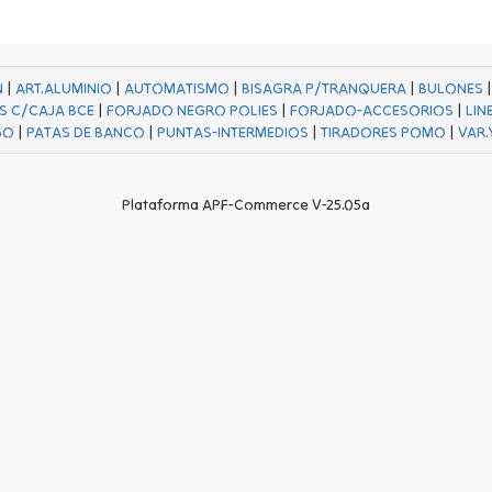
N
|
ART.ALUMINIO
|
AUTOMATISMO
|
BISAGRA P/TRANQUERA
|
BULONES
S C/CAJA BCE
|
FORJADO NEGRO POLIES
|
FORJADO-ACCESORIOS
|
LIN
GO
|
PATAS DE BANCO
|
PUNTAS-INTERMEDIOS
|
TIRADORES POMO
|
VAR.
Plataforma APF-Commerce V-25.05a