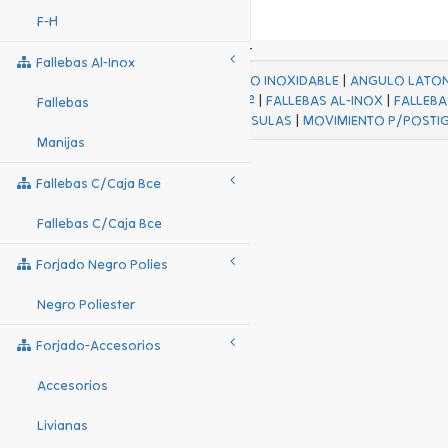
F-H
Fallebas Al-Inox
ACABADOS
|
ACERO INOXIDABLE
|
ANGULO LATO
FALL Hº-HJES Hº
|
FALLEBAS AL-INOX
|
FALLEBA
Fallebas
MENSULAS
|
MOVIMIENTO P/POSTI
Manijas
Fallebas C/caja Bce
Fallebas C/caja Bce
Forjado Negro Polies
Negro Poliester
Forjado-Accesorios
Accesorios
Livianas