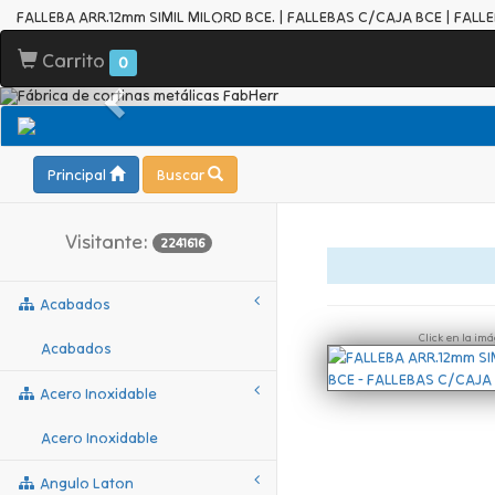
FALLEBA ARR.12mm SIMIL MILORD BCE. | FALLEBAS C/CAJA BCE | FALL
Carrito
0
Principal
Buscar
Visitante:
2241616
Acabados
Click en la im
Acabados
Acero Inoxidable
Acero Inoxidable
Angulo Laton