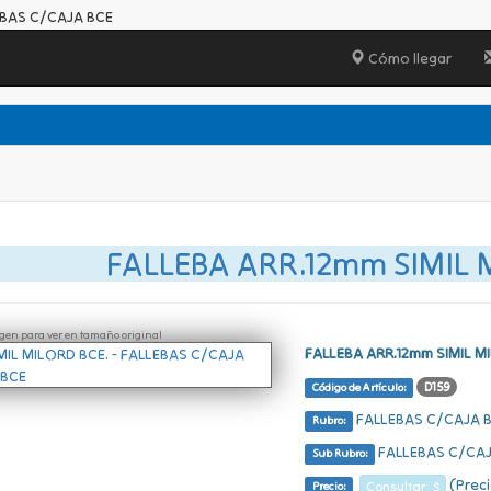
EBAS C/CAJA BCE
Cómo llegar
FALLEBA ARR.12mm SIMIL 
ágen para ver en tamaño original
FALLEBA ARR.12mm SIMIL M
D159
Código de Artículo:
FALLEBAS C/CAJA 
Rubro:
FALLEBAS C/CAJ
Sub Rubro:
(Preci
Consultar $
Precio: