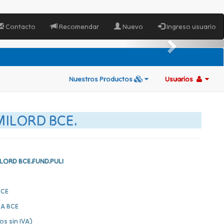
Contacto
Recomendar
Nuevo
Ingreso usuario
Nuestros Productos
Usuarios
MILORD BCE.
ILORD BCE.FUND.PULI
BCE
A BCE
os sin IVA)