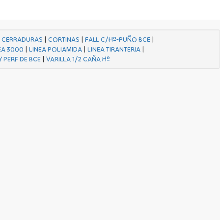
|
CERRADURAS
|
CORTINAS
|
FALL C/Hº-PUÑO BCE
|
EA 3000
|
LINEA POLIAMIDA
|
LINEA TIRANTERIA
|
Y PERF DE BCE
|
VARILLA 1/2 CAÑA Hº