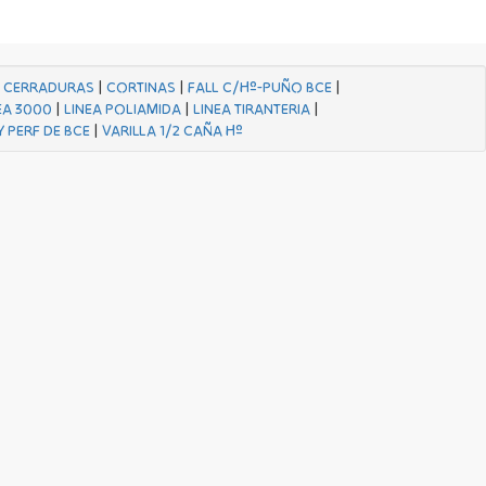
|
CERRADURAS
|
CORTINAS
|
FALL C/Hº-PUÑO BCE
|
EA 3000
|
LINEA POLIAMIDA
|
LINEA TIRANTERIA
|
Y PERF DE BCE
|
VARILLA 1/2 CAÑA Hº