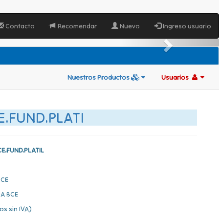
Contacto
Recomendar
Nuevo
Ingreso usuario
Nuestros Productos
Usuarios
E.FUND.PLATI
E.FUND.PLATIL
BCE
A BCE
os sin IVA)