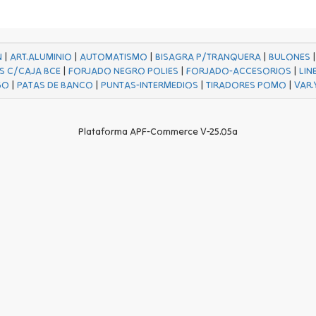
N
|
ART.ALUMINIO
|
AUTOMATISMO
|
BISAGRA P/TRANQUERA
|
BULONES
S C/CAJA BCE
|
FORJADO NEGRO POLIES
|
FORJADO-ACCESORIOS
|
LIN
GO
|
PATAS DE BANCO
|
PUNTAS-INTERMEDIOS
|
TIRADORES POMO
|
VAR.
Plataforma APF-Commerce V-25.05a