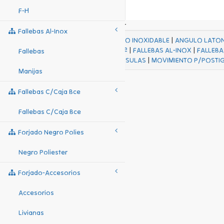
F-H
Fallebas Al-Inox
ACABADOS
|
ACERO INOXIDABLE
|
ANGULO LATO
FALL Hº-HJES Hº
|
FALLEBAS AL-INOX
|
FALLEBA
Fallebas
MENSULAS
|
MOVIMIENTO P/POSTI
Manijas
Fallebas C/caja Bce
Fallebas C/caja Bce
Forjado Negro Polies
Negro Poliester
Forjado-Accesorios
Accesorios
Livianas