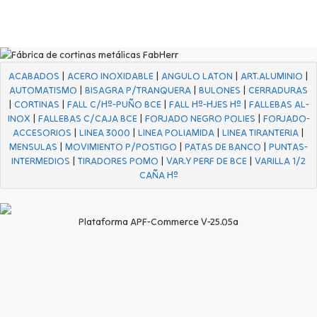
ACABADOS
|
ACERO INOXIDABLE
|
ANGULO LATON
|
ART.ALUMINIO
|
AUTOMATISMO
|
BISAGRA P/TRANQUERA
|
BULONES
|
CERRADURAS
|
CORTINAS
|
FALL C/Hº-PUÑO BCE
|
FALL Hº-HJES Hº
|
FALLEBAS AL-
INOX
|
FALLEBAS C/CAJA BCE
|
FORJADO NEGRO POLIES
|
FORJADO-
ACCESORIOS
|
LINEA 3000
|
LINEA POLIAMIDA
|
LINEA TIRANTERIA
|
MENSULAS
|
MOVIMIENTO P/POSTIGO
|
PATAS DE BANCO
|
PUNTAS-
INTERMEDIOS
|
TIRADORES POMO
|
VAR.Y PERF DE BCE
|
VARILLA 1/2
CAÑA Hº
Plataforma APF-Commerce V-25.05a