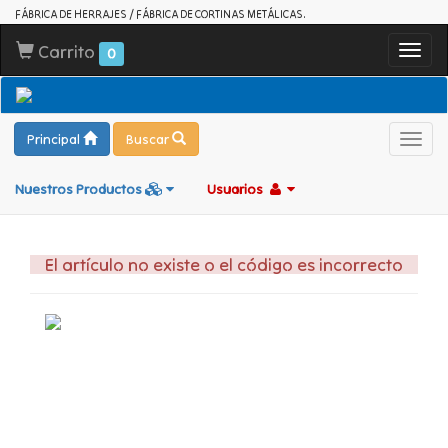
FÁBRICA DE HERRAJES / FÁBRICA DE CORTINAS METÁLICAS.
Carrito
Toggl
0
navig
Principal
Buscar
Toggl
navig
Nuestros Productos
Usuarios
El artículo no existe o el código es incorrecto