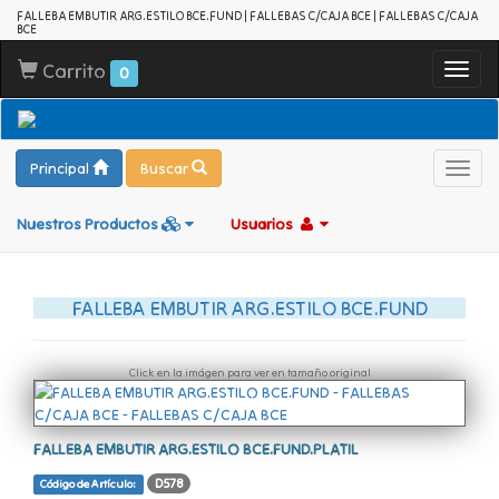
FALLEBA EMBUTIR ARG.ESTILO BCE.FUND | FALLEBAS C/CAJA BCE | FALLEBAS C/CAJA
BCE
Carrito
Toggl
0
navig
Principal
Buscar
Toggl
navig
Nuestros Productos
Usuarios
FALLEBA EMBUTIR ARG.ESTILO BCE.FUND
Click en la imágen para ver en tamaño original
FALLEBA EMBUTIR ARG.ESTILO BCE.FUND.PLATIL
D578
Código de Artículo: