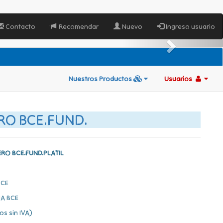
Contacto
Recomendar
Nuevo
Ingreso usuario
Nuestros Productos
Usuarios
RO BCE.FUND.
RO BCE.FUND.PLATIL
BCE
A BCE
os sin IVA)