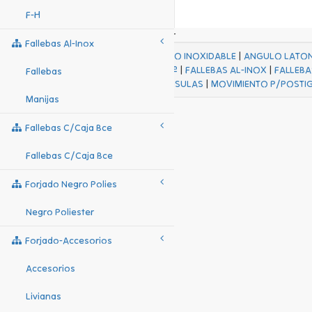
F-H
Fallebas Al-Inox
ACABADOS
|
ACERO INOXIDABLE
|
ANGULO LATO
FALL Hº-HJES Hº
|
FALLEBAS AL-INOX
|
FALLEBA
Fallebas
MENSULAS
|
MOVIMIENTO P/POSTI
Manijas
Fallebas C/caja Bce
Fallebas C/caja Bce
Forjado Negro Polies
Negro Poliester
Forjado-Accesorios
Accesorios
Livianas