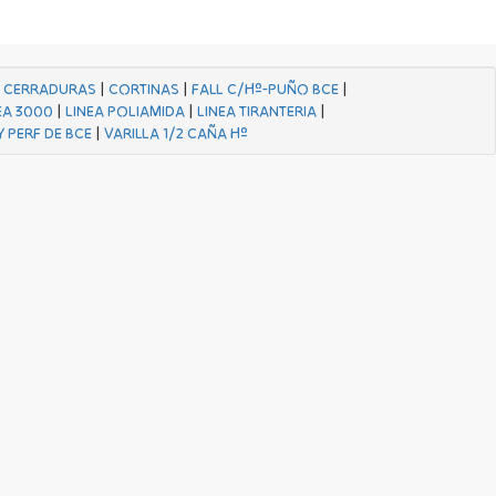
|
CERRADURAS
|
CORTINAS
|
FALL C/Hº-PUÑO BCE
|
EA 3000
|
LINEA POLIAMIDA
|
LINEA TIRANTERIA
|
Y PERF DE BCE
|
VARILLA 1/2 CAÑA Hº