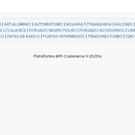
N
|
ART.ALUMINIO
|
AUTOMATISMO
|
BISAGRA P/TRANQUERA
|
BULONES
S C/CAJA BCE
|
FORJADO NEGRO POLIES
|
FORJADO-ACCESORIOS
|
LIN
GO
|
PATAS DE BANCO
|
PUNTAS-INTERMEDIOS
|
TIRADORES POMO
|
VAR.
Plataforma APF-Commerce V-25.05a