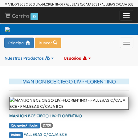
MANIJON BCE CIEGO LIV.-FLORENTINO | FALLEBAS C/CAJA BCE | FALLEBAS C/CAJA BCE
Carrito
Toggl
0
navig
Principal
Buscar
Toggl
navig
Nuestros Productos
Usuarios
MANIJON BCE CIEGO LIV.-FLORENTINO
MANIJON BCE CIEGO LIV.-FLORENTINO
D708
Código de Artículo:
FALLEBAS C/CAJA BCE
Rubro: