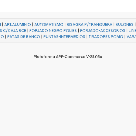
N
|
ART.ALUMINIO
|
AUTOMATISMO
|
BISAGRA P/TRANQUERA
|
BULONES
S C/CAJA BCE
|
FORJADO NEGRO POLIES
|
FORJADO-ACCESORIOS
|
LIN
GO
|
PATAS DE BANCO
|
PUNTAS-INTERMEDIOS
|
TIRADORES POMO
|
VAR.
Plataforma APF-Commerce V-25.05a