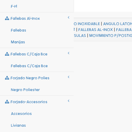
F-H
Fallebas Al-Inox
ACABADOS
|
ACERO INOXIDABLE
|
ANGULO LATO
FALL Hº-HJES Hº
|
FALLEBAS AL-INOX
|
FALLEBA
Fallebas
MENSULAS
|
MOVIMIENTO P/POSTI
Manijas
Fallebas C/caja Bce
Fallebas C/caja Bce
Forjado Negro Polies
Negro Poliester
Forjado-Accesorios
Accesorios
Livianas