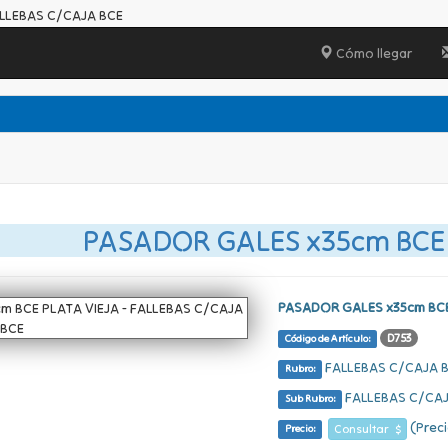
ALLEBAS C/CAJA BCE
Cómo llegar
PASADOR GALES x35cm BCE
PASADOR GALES x35cm BCE
D753
Código de Artículo:
FALLEBAS C/CAJA 
Rubro:
FALLEBAS C/CAJ
Sub Rubro:
(Preci
Consultar $
Precio: