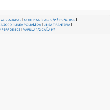
|
CERRADURAS
|
CORTINAS
|
FALL C/Hº-PUÑO BCE
|
EA 3000
|
LINEA POLIAMIDA
|
LINEA TIRANTERIA
|
Y PERF DE BCE
|
VARILLA 1/2 CAÑA Hº