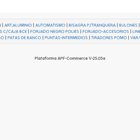
N
|
ART.ALUMINIO
|
AUTOMATISMO
|
BISAGRA P/TRANQUERA
|
BULONES
S C/CAJA BCE
|
FORJADO NEGRO POLIES
|
FORJADO-ACCESORIOS
|
LIN
GO
|
PATAS DE BANCO
|
PUNTAS-INTERMEDIOS
|
TIRADORES POMO
|
VAR.
Plataforma APF-Commerce V-25.05a