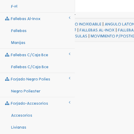
F-H
Fallebas Al-Inox
ACABADOS
|
ACERO INOXIDABLE
|
ANGULO LATO
FALL Hº-HJES Hº
|
FALLEBAS AL-INOX
|
FALLEBA
Fallebas
MENSULAS
|
MOVIMIENTO P/POSTI
Manijas
Fallebas C/caja Bce
Fallebas C/caja Bce
Forjado Negro Polies
Negro Poliester
Forjado-Accesorios
Accesorios
Livianas