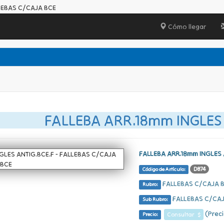
LLEBAS C/CAJA BCE
Cómo llegar
FALLEBA ARR.18mm INGLES 
FALLEBA ARR.18mm INGLES 
D874
Código de Artículo:
FALLEBAS C/CAJA 
Rubro:
FALLEBAS C/CAJ
Sub Rubro:
(Preci
Consultar $
Precio: