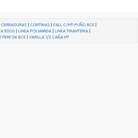
|
CERRADURAS
|
CORTINAS
|
FALL C/Hº-PUÑO BCE
|
EA 3000
|
LINEA POLIAMIDA
|
LINEA TIRANTERIA
|
Y PERF DE BCE
|
VARILLA 1/2 CAÑA Hº