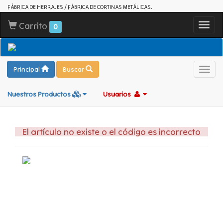
FÁBRICA DE HERRAJES / FÁBRICA DE CORTINAS METÁLICAS.
Carrito
Toggl
0
navig
Principal
Buscar
Toggl
navig
Nuestros Productos
Usuarios
El artículo no existe o el código es incorrecto