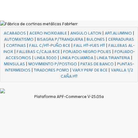
ACABADOS
|
ACERO INOXIDABLE
|
ANGULO LATON
|
ART.ALUMINIO
|
AUTOMATISMO
|
BISAGRA P/TRANQUERA
|
BULONES
|
CERRADURAS
|
CORTINAS
|
FALL C/Hº-PUÑO BCE
|
FALL Hº-HJES Hº
|
FALLEBAS AL-
INOX
|
FALLEBAS C/CAJA BCE
|
FORJADO NEGRO POLIES
|
FORJADO-
ACCESORIOS
|
LINEA 3000
|
LINEA POLIAMIDA
|
LINEA TIRANTERIA
|
MENSULAS
|
MOVIMIENTO P/POSTIGO
|
PATAS DE BANCO
|
PUNTAS-
INTERMEDIOS
|
TIRADORES POMO
|
VAR.Y PERF DE BCE
|
VARILLA 1/2
CAÑA Hº
Plataforma APF-Commerce V-25.05a