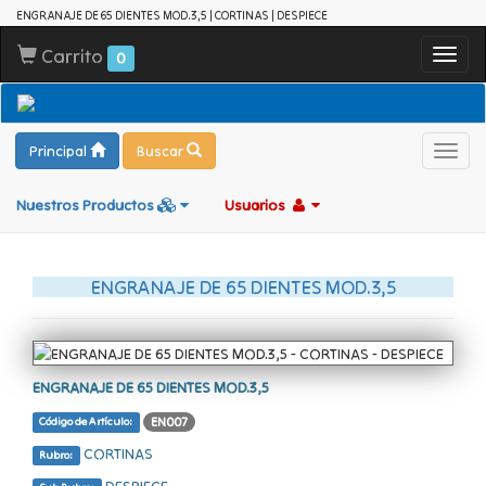
ENGRANAJE DE 65 DIENTES MOD.3,5 | CORTINAS | DESPIECE
Carrito
Toggl
0
navig
Principal
Buscar
Toggl
navig
Nuestros Productos
Usuarios
ENGRANAJE DE 65 DIENTES MOD.3,5
ENGRANAJE DE 65 DIENTES MOD.3,5
EN007
Código de Artículo:
CORTINAS
Rubro:
DESPIECE