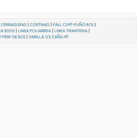
|
CERRADURAS
|
CORTINAS
|
FALL C/Hº-PUÑO BCE
|
EA 3000
|
LINEA POLIAMIDA
|
LINEA TIRANTERIA
|
Y PERF DE BCE
|
VARILLA 1/2 CAÑA Hº