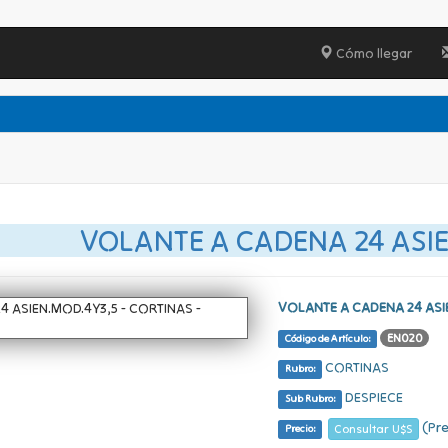
Cómo llegar
VOLANTE A CADENA 24 ASI
VOLANTE A CADENA 24 ASI
EN020
Código de Artículo:
CORTINAS
Rubro:
DESPIECE
Sub Rubro:
(Pre
Consultar U$S
Precio: