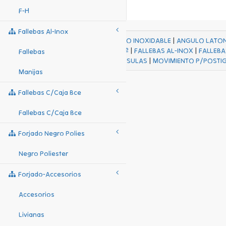
F-H
Fallebas Al-Inox
ACABADOS
|
ACERO INOXIDABLE
|
ANGULO LATO
FALL Hº-HJES Hº
|
FALLEBAS AL-INOX
|
FALLEBA
Fallebas
MENSULAS
|
MOVIMIENTO P/POSTI
Manijas
Fallebas C/caja Bce
Fallebas C/caja Bce
Forjado Negro Polies
Negro Poliester
Forjado-Accesorios
Accesorios
Livianas