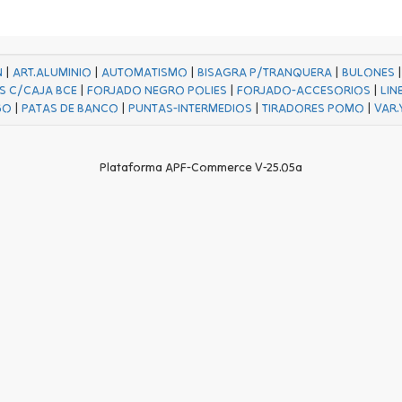
N
|
ART.ALUMINIO
|
AUTOMATISMO
|
BISAGRA P/TRANQUERA
|
BULONES
S C/CAJA BCE
|
FORJADO NEGRO POLIES
|
FORJADO-ACCESORIOS
|
LIN
GO
|
PATAS DE BANCO
|
PUNTAS-INTERMEDIOS
|
TIRADORES POMO
|
VAR.
Plataforma APF-Commerce V-25.05a