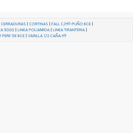
|
CERRADURAS
|
CORTINAS
|
FALL C/Hº-PUÑO BCE
|
EA 3000
|
LINEA POLIAMIDA
|
LINEA TIRANTERIA
|
Y PERF DE BCE
|
VARILLA 1/2 CAÑA Hº