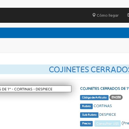
Cómo llegar
COJINETES CERRADOS
COJINETES CERRADOS DE 1
EN038
Código de Artículo:
CORTINAS
Rubro:
DESPIECE
Sub Rubro:
(Pre
Consultar U$S
Precio: