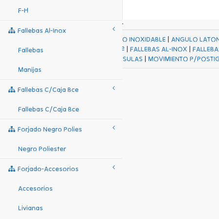
F-H
Fallebas Al-Inox
ACABADOS
|
ACERO INOXIDABLE
|
ANGULO LATO
FALL Hº-HJES Hº
|
FALLEBAS AL-INOX
|
FALLEBA
Fallebas
MENSULAS
|
MOVIMIENTO P/POSTI
Manijas
Fallebas C/caja Bce
Fallebas C/caja Bce
Forjado Negro Polies
Negro Poliester
Forjado-Accesorios
Accesorios
Livianas