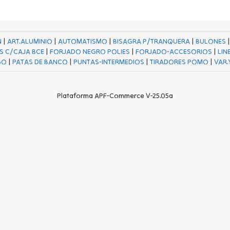
N
|
ART.ALUMINIO
|
AUTOMATISMO
|
BISAGRA P/TRANQUERA
|
BULONES
S C/CAJA BCE
|
FORJADO NEGRO POLIES
|
FORJADO-ACCESORIOS
|
LIN
GO
|
PATAS DE BANCO
|
PUNTAS-INTERMEDIOS
|
TIRADORES POMO
|
VAR.
Plataforma APF-Commerce V-25.05a