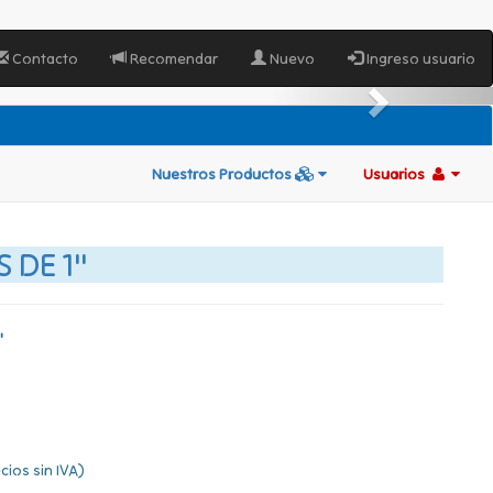
Contacto
Recomendar
Nuevo
Ingreso usuario
Nuestros Productos
Usuarios
 DE 1"
"
cios sin IVA)