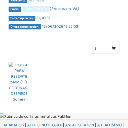
Sub Rubro:
(Precios sin IVA)
Consultar U$S
Precio:
21,00 %
Porcentaje de Iva:
16/06/2026 16:55:09
Última actualización:
Sugerir
ACABADOS
|
ACERO INOXIDABLE
|
ANGULO LATON
|
ART.ALUMINIO
|