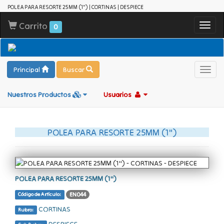
POLEA PARA RESORTE 25MM (1") | CORTINAS | DESPIECE
Carrito
Toggl
0
navig
Principal
Buscar
Toggl
navig
Nuestros Productos
Usuarios
POLEA PARA RESORTE 25MM (1")
POLEA PARA RESORTE 25MM (1")
EN044
Código de Artículo:
CORTINAS
Rubro:
DESPIECE